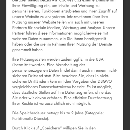
Ihrer Einwilligung ein, um Inhalte und Werbung zu
personalisieren, Funktionen anzubieten und Ihren Zugriff auf
09.08.2026
unsere Website zu analysieren. Informationen über Ihre
Nutzung unserer Website teilen wir auch mit unseren
Ein Projekt, das Maßstäbe gesprengt hat
Partnern für soziale Medien, Werbung und Analyse. Unsere
– im wahrsten Sinne des Wortes! 📏
Partner führen diese Informationen möglicherweise mit
weiteren Daten zusammen, die Sie ihnen bereitgestellt
Unser Rosenmasswerk für ein
haben oder die sie im Rahmen Ihrer Nutzung der Dienste
Kirchengebäude war nicht …
gesammelt haben
Ihre Nutzungsdaten werden zudem ggfls. in die USA
übermittelt werden. Eine Verarbeitung der
weiter lesen
personenbezogenen Daten findet damit auch in einem nicht-
sicheren Drittland statt. Bitte beachten Sie, dass in nicht-
sicheren Drittländern kein mit den Vorgaben der DSGVO
vergleichbares Datenschutzniveau besteht. Es ist möglich,
dass staatliche Stellen auf Ihre Daten zugreifen, ohne das
Sie oder wir davon erfahren. Eine effektive Durchsetzung
Ihrer Rechte ist voraussichtlich nicht möglich.
Die Speicherdauer beträgt bis zu 2 Jahre (Kategorie:
Funktionelle Dienste).
Durch Klick auf „Speichern“ willigen Sie in den