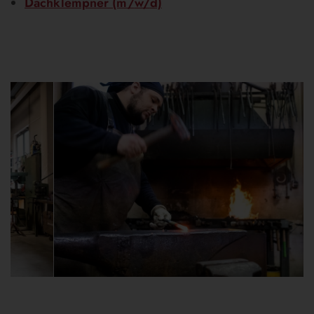
Dachklempner (m/
w/
d)