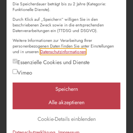
Die Speicherdauer beträgt bis zu 2 Jahre (Kategorie:
Funktionelle Dienste).
Durch Klick auf „Speichern“ willigen Sie in den
beschriebenen Zweck sowie in die entsprechenden
Datenverarbeitungen ein (TTDSG und DSGVO).
Weitere Informationen zur Verarbeitung Ihrer
personenbezogenen Daten finden Sie unter Einstellungen
und in unseren
Datenschutzinformationen
.
Essenzielle Cookies und Dienste
Vimeo
Speichern
Alle akzeptieren
Cookie-Details einblenden
Datenschutzerklärung
Impressum